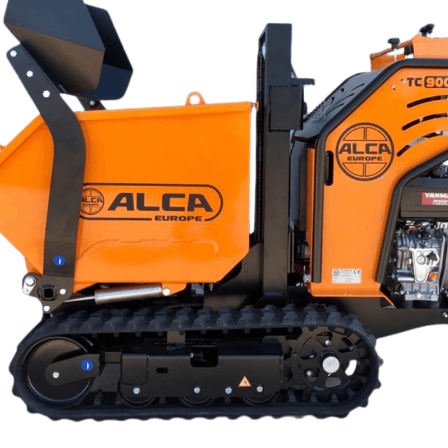
machines sont configurables en fonction de vos besoins réels. D
ur demande, notre objectif est de simplifier votre travail.
evage et équitation, chantiers routiers, viticulture, vergers, paysag
re la machine adaptée pour y faire face.
précision et maniabilité, même sur des terrains complexes.
r la solidité, la praticité et l’innovation. Nos machines sont co
 qui garantit une maniabilité même dans les espaces restreints o
médiate, sans nécessiter de longue formation.
de configurations disponibles, chaque machine devient une ressou
ini-Dumpers
Voir tous les petits tracteurs
Voir
es à granulés - Extrastove - 100% Made in 
s apprécié et peut être installé sans difficulté dans des maisons o