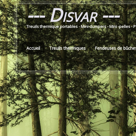
--- Disvar ---
Treuils thermique portables - Mini-dumpers - Mini -pelles - 
Accueil
Treuils thermiques
Fendeuses de bûche