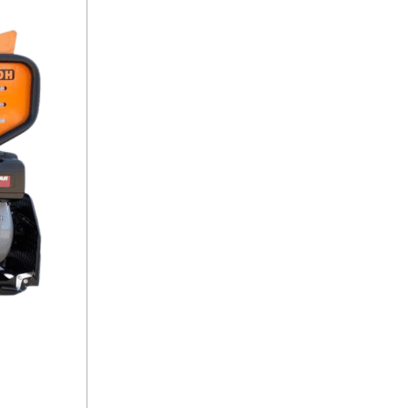
es godets basculants aux bennes surdimensionnées,
iste, industrie, apiculture: quel que soit le
nçues pour durer dans le temps, avec une
u sur les terrains difficiles. Les commandes
rce flexible, conçue en fonction de votre façon
 toutes les micro-pelles
Italy
u des appartements grâce à l'utilisation d'un petit