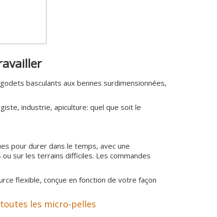
tif, la combinaison parfaite entre le coté
nnements modernes que traditionnels, les poêles à
e in Italy