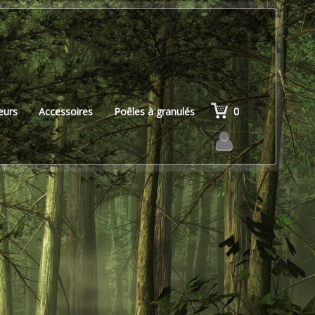
0
teurs
Accessoires
Poêles à granulés