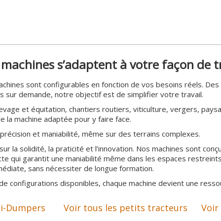
eminée, le poêle à granulés peur également être un élément décora
 la maison, de la véranda au salon, de la chambre à la cuisine.
nnement, le poêle à granulés est adaptable aussi bien aux enviro
économique. Poêle à granulés ExtraStove et WinterÖfen 100% Mad
Tous les poêles à granulés
PAIEMENTS SÉCURISÉS