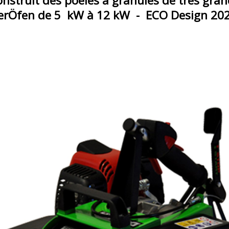
t des poêles à granulés de très grand
rÖfen de 5 kW à 12 kW - E