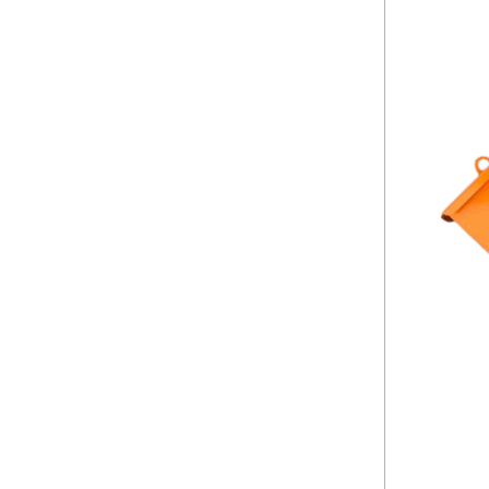
Chaque projet est différent. C’est pourquoi nos 
des plates-formes de chargement aux accessoires s
Construction, agriculture, Serres et Floriculture, El
contexte, nous vous aidons à choisir et à construi
Le système hydraulique avancé garantit contrôle, 
Choisir une machine ALCA EUROPE, signifie miser su
consommation optimisée et une structure compacte
simples et directes permettent une utilisation im
De plus, grâce à la large gamme d’accessoires et 
de travailler.
Voir tous les M
Poêl
Un poêle à granulés est aujourd'hui de plus en plu