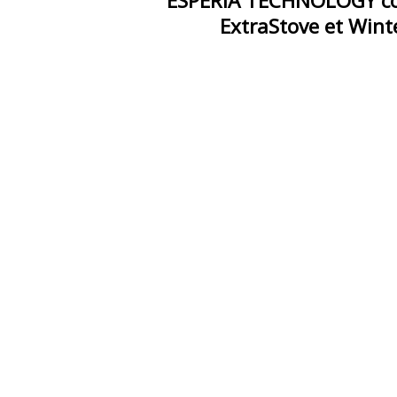
ESPERIA TECHNOLOGY construi
ExtraStove et Winte