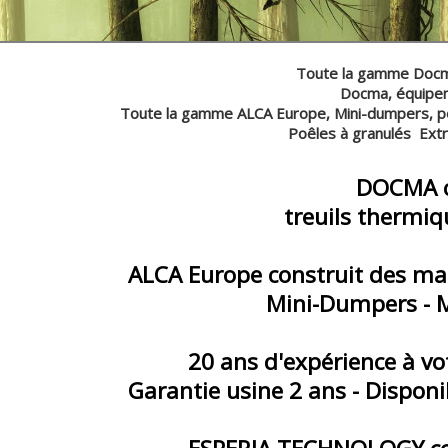
Toute la gamme Docma
Docma, équipement à usage professi
Toute la gamme ALCA Europe, Mini-dumpers, petits
Poêles à granulés ExtraStove et Winter
DOCMA construit des 
treuils thermique po
ALCA Europe construit des machi
Mini-Dumpers - Mini-Pelles 
20 ans d'expérience à votre se
Garantie usine 2 ans - Disponib