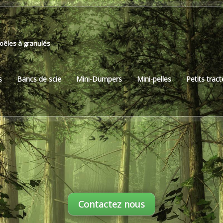
Poêles à granulés
s
Bancs de scie
Mini-Dumpers
Mini-pelles
Petits trac
Contactez nous