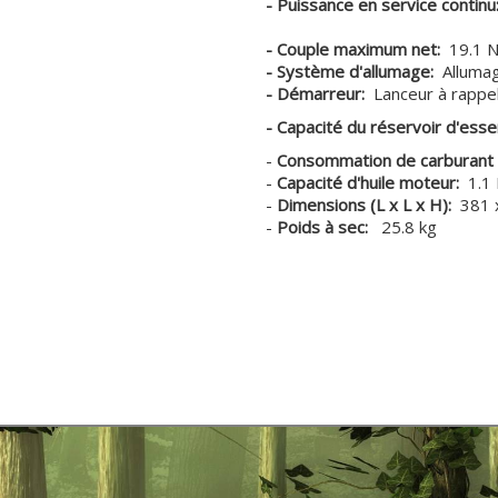
- Puissance en service continu
5.1 kW ( 6.8 
- Couple maximum net:
19.1 N
- Système d'allumage:
Allumag
- Démarreur:
Lanceur à rappel
- Capacité du réservoir
d'ess
-
Consommation de carburant e
-
Capacité d'huile moteur:
1.1 
-
Dimensions (L x L x H):
381 
-
Poids à sec:
25.8 kg