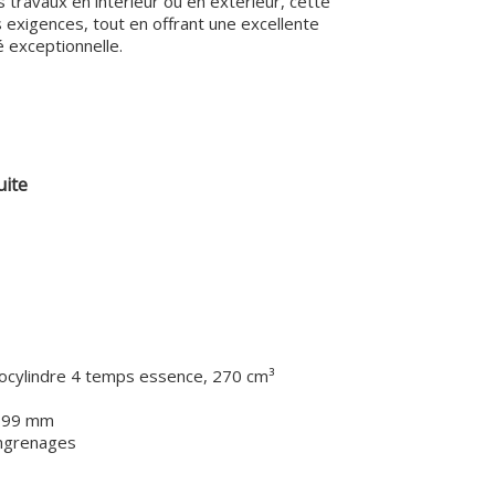
s travaux en intérieur ou en extérieur, cette
 exigences, tout en offrant une excellente
 exceptionnelle.
uite
cylindre 4 temps essence, 270 cm³
799 mm
ngrenages