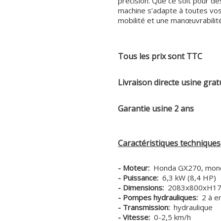
précision. Que ce soit pour de
machine s’adapte à toutes vos
mobilité et une manœuvrabilité
Tous les prix sont TTC
Livraison directe usine grat
Garantie usine 2 ans
Caractéristiques techniques
- Moteur:
Honda GX270, mono
- Puissance:
6,3 kW (8,4 HP)
- Dimensions:
2083x800xH1
- Pompes hydrauliques:
2 à e
- Transmission:
hydraulique
- Vitesse:
0-2,5 km/h