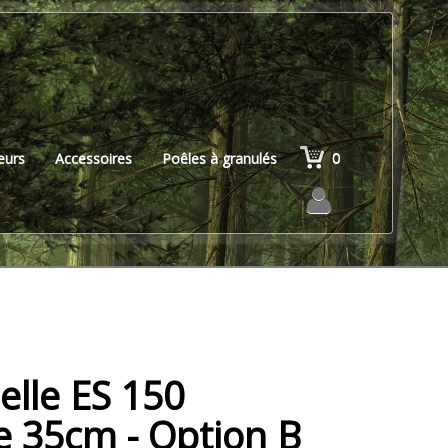
0
teurs
Accessoires
Poêles à granulés
e ES 150
35cm - Option B