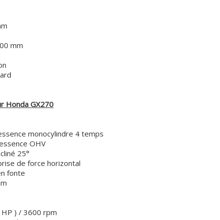
mm
500 mm
d
on
ard
ur Honda GX270
ssence monocylindre 4 temps
nce OHV
é 25°
orce horizontal
n fonte
mm
1
4 HP ) / 3600 rpm