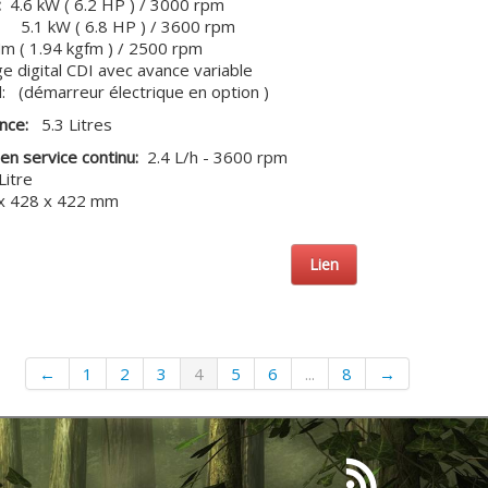
:
4.6 kW ( 6.2 HP ) / 3000 rpm
HP ) / 3600 rpm
m ( 1.94 kgfm ) / 2500 rpm
e digital CDI avec avance variable
:
(démarreur électrique en option )
ence:
5.3 Litres
n service continu:
2.4 L/h - 3600 rpm
Litre
x 428 x 422 mm
Lien
←
1
2
3
4
5
6
...
8
→