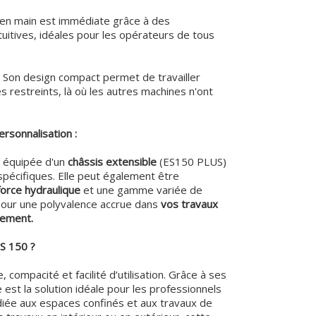
e en main est immédiate grâce à des
itives, idéales pour les opérateurs de tous
 Son design compact permet de travailler
 restreints, là où les autres machines n'ont
rsonnalisation :
e équipée d'un
châssis extensible
(ES150 PLUS)
spécifiques. Elle peut également être
force hydraulique
et une gamme variée de
 pour une polyvalence accrue dans
vos travaux
gement.
ES 150 ?
compacité et facilité d’utilisation. Grâce à ses
 est la solution idéale pour les professionnels
diée aux espaces confinés et aux travaux de