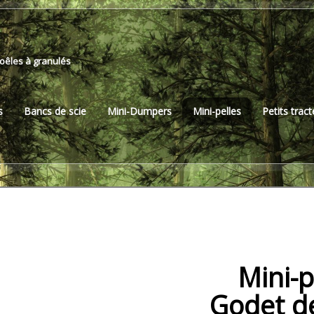
Poêles à granulés
s
Bancs de scie
Mini-Dumpers
Mini-pelles
Petits trac
Mini-pell
Godet de 