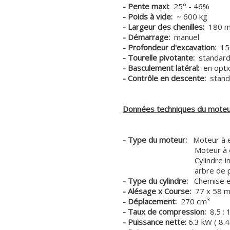
- Pente maxi:
25° - 46%
- Poids à vide:
~ 600 kg
- Largeur des chenilles:
180 
- Démarrage:
manuel
- Profondeur d'excavation
: 1
- Tourelle pivotante:
standar
- Basculement latéral:
en opti
- Contrôle en descente:
stand
Données techniques du mote
- Type du moteur:
Moteur à e
Moteur à esse
Cylindre inclin
arbre de prise de f
- Type du cylindre:
Chemise e
- Alésage x Course:
77 x 58 
- Déplacement:
270 cm³
- Taux de compression:
8.5 : 
- Puissance nette:
6.3 kW ( 8.